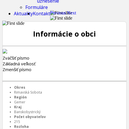
uznesenie
Formuláre
Aktuality
Kontakt
Previous
Next
Informácie o obci
Zväčšiť písmo
Základná veľkosť
Zmenšiť písmo
Okres
Rimavská Sobota
Región
Gemer
Kraj
Banskobystrický
Počet obyvateľov
215
Rozloha