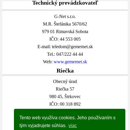
Technický prevádzkovateľ
G-Net s.r.o.
M.R. Štefánika 5670/62
979 01 Rimavská Sobota
IČO: 44 553 005
E-mail: teledom@gemernet.sk
Tel.: 047/222 44 44
Web:
www.gemernet.sk
Riečka
Obecný úrad
Riečka 57
980 45, Štrkovec
IČO: 00 318 892
E-mail:
info@riecka-rs.sk
Tento web využíva cookies. Jeho používaním s
Tel.:
047/559 41 26
tým vyjadrujete súhlas.
viac
Web:
www.riecka-rs.sk