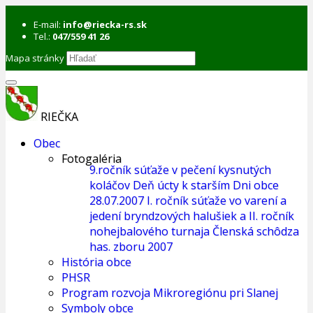
E-mail:
info@riecka-rs.sk
Tel.:
047/559 41 26
Mapa stránky
RIEČKA
Obec
Fotogaléria
9.ročník súťaže v pečení kysnutých
koláčov
Deň úcty k starším
Dni obce
28.07.2007
I. ročník súťaže vo varení a
jedení bryndzových halušiek a II. ročník
nohejbalového turnaja
Členská schôdza
has. zboru 2007
História obce
PHSR
Program rozvoja Mikroregiónu pri Slanej
Symboly obce