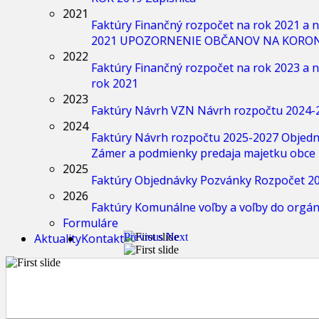
2021
Faktúry
Finančný rozpočet na rok 2021 a n
2021
UPOZORNENIE OBČANOV NA KORO
2022
Faktúry
Finančný rozpočet na rok 2023 a n
rok 2021
2023
Faktúry
Návrh VZN
Návrh rozpočtu 2024-
2024
Faktúry
Návrh rozpočtu 2025-2027
Objedn
Zámer a podmienky predaja majetku obce 
2025
Faktúry
Objednávky
Pozvánky
Rozpočet 20
2026
Faktúry
Komunálne voľby a voľby do orgá
Formuláre
Aktuality
Kontakt
Previous
Next