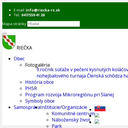
E-mail:
info@riecka-rs.sk
Tel.:
047/559 41 26
Mapa stránky
RIEČKA
Obec
Fotogaléria
9.ročník súťaže v pečení kysnutých koláčo
nohejbalového turnaja
Členská schôdza ha
História obce
PHSR
Program rozvoja Mikroregiónu pri Slanej
Symboly obce
Samospráva
Inštitúcie/Organizácie
Komunitné centrum
Náboženský život
Park