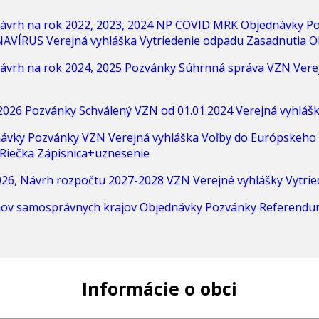
ávrh na rok 2022, 2023, 2024
NP COVID MRK
Objednávky
Po
NAVÍRUS
Verejná vyhláška
Vytriedenie odpadu
Zasadnutia O
ávrh na rok 2024, 2025
Pozvánky
Súhrnná správa
VZN
Vere
2026
Pozvánky
Schválený VZN od 01.01.2024
Verejná vyhláš
ávky
Pozvánky
VZN
Verejná vyhláška
Voľby do Európskeho
Riečka
Zápisnica+uznesenie
26, Návrh rozpočtu 2027-2028
VZN
Verejné vyhlášky
Vytri
nov samosprávnych krajov
Objednávky
Pozvánky
Referendu
Informácie o obci