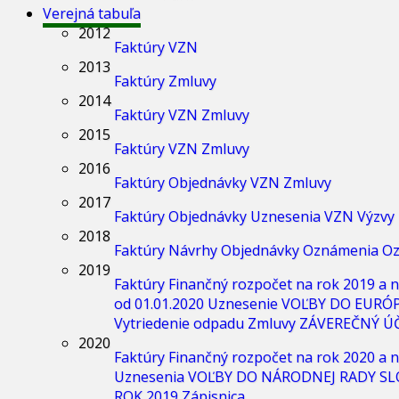
Verejná tabuľa
2012
Faktúry
VZN
2013
Faktúry
Zmluvy
2014
Faktúry
VZN
Zmluvy
2015
Faktúry
VZN
Zmluvy
2016
Faktúry
Objednávky
VZN
Zmluvy
2017
Faktúry
Objednávky
Uznesenia
VZN
Výzvy
2018
Faktúry
Návrhy
Objednávky
Oznámenia
Oz
2019
Faktúry
Finančný rozpočet na rok 2019 a n
od 01.01.2020
Uznesenie
VOĽBY DO EURÓ
Vytriedenie odpadu
Zmluvy
ZÁVEREČNÝ ÚČ
2020
Faktúry
Finančný rozpočet na rok 2020 a n
Uznesenia
VOĽBY DO NÁRODNEJ RADY SL
ROK 2019
Zápisnica