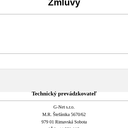
Zmluvy
Technický prevádzkovateľ
G-Net s.r.o.
M.R. Štefánika 5670/62
979 01 Rimavská Sobota